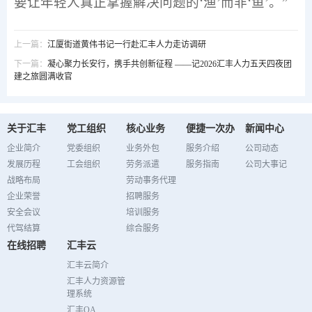
要让年轻人真正掌握解决问题的‘渔’而非‘鱼’。”
上一篇：
江厦街道黄伟书记一行赴汇丰人力走访调研
下一篇：
凝心聚力长安行，携手共创新征程 ——记2026汇丰人力五天四夜团
建之旅圆满收官
关于汇丰
党工组织
核心业务
便捷一次办
新闻中心
企业简介
党委组织
业务外包
服务介绍
公司动态
发展历程
工会组织
劳务派遣
服务指南
公司大事记
战略布局
劳动事务代理
企业荣誉
招聘服务
安全会议
培训服务
代驾结算
综合服务
在线招聘
汇丰云
汇丰云简介
汇丰人力资源管
理系统
汇丰OA